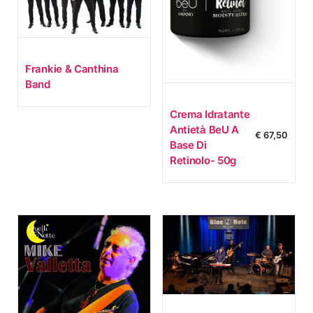
Frankie & Canthina
Band
Crema Idratante
Antietà BeU A
€
67,50
Base Di
Retinolo- 50g