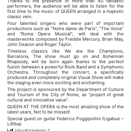
Thanks to the presence of more than 40 fantastic
performers, the audience will be able to listen for the
first time to the music of QUEEN arranged in a majestic
classic vein.
Four talented singers who were part of important
productions such as “Notre dame de Paris”, “The Voice”
and “Roma Opera Musical”, will deal with the
masterworks composed by Freddie Mercury, Brian May,
John Deacon and Roger Taylor.
Timeless classics like We are the Champions,
Barcelona, The show must go on and Bohemian
Rhapsody, will be born again thanks to the perfect
fusion between a powerful Rock Band and a Symphonic
Orchestra. Throughout the concert, a specifically
produced and completely original Visual Show will make
the staging even more exciting and enchanting.
The project is sponsored by the Department of Culture
and Tourism of the City of Rome, as “project of great
cultural and innovative value”.
QUEEN AT THE OPERA is the most amazing show of the
latest years, Not to be missed!
Special guest on guitar Federico Poggipollini (Ligabue –
Litfiba)
Visualizzazioni:
1