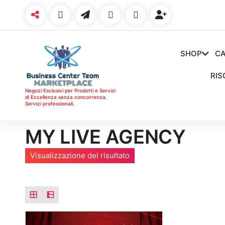
Vai
al
contenuto
SHOP
CA
RIS
Negozi Esclusivi per Prodotti e Servizi
di Eccellenza senza concorrenza.
Servizi professionali.
MY LIVE AGENCY
Visualizzazione del risultato