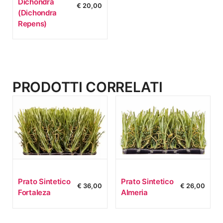
Dichondra
€
20,00
(dichondra
Repens)
PRODOTTI CORRELATI
Prato Sintetico
Prato Sintetico
€
36,00
€
26,00
Fortaleza
Almeria