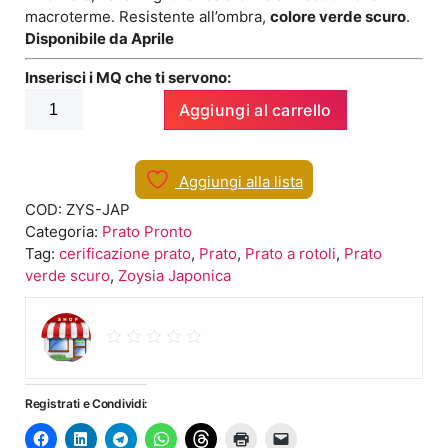
macroterme. Resistente all’ombra,
colore verde scuro
.
Disponibile da Aprile
Inserisci i MQ che ti servono:
Prato
Aggiungi al carrello
Naturale
Zoysia
Japonica
Aggiungi alla lista
quantità
COD:
ZYS-JAP
Categoria:
Prato Pronto
Tag:
cerificazione prato
,
Prato
,
Prato a rotoli
,
Prato
verde scuro
,
Zoysia Japonica
Registrati e Condividi: