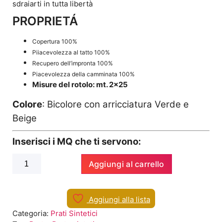
sdraiarti in tutta libertà
PROPRIETÁ
Copertura
100%
Piiacevolezza al tatto
100%
Recupero dell’impronta
100%
Piacevolezza della camminata
100%
Misure del rotolo: mt. 2×25
Colore
: Bicolore con arricciatura Verde e
Beige
Inserisci i MQ che ti servono:
Prato
Aggiungi al carrello
Sintetico
Esencia
quantità
Aggiungi alla lista
Categoria:
Prati Sintetici