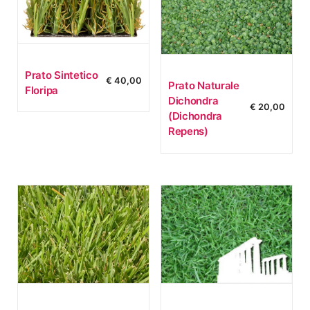
Prato Sintetico
€
40,00
Prato Naturale
Floripa
Dichondra
€
20,00
(dichondra
Repens)