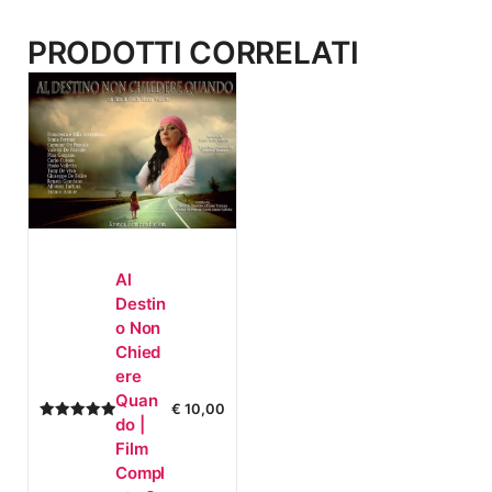
PRODOTTI CORRELATI
Al
Destin
O Non
Chied
Ere
Quan
€
10,00
Do |
5.00
su 5
Film
Compl