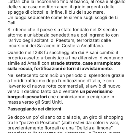
Lattari che la incoronano fino al bianco, al rosa e al giallo
delle sue case mediterranee, il grigio argento delle
spiagge di ciottoli e, infine, il blu del suo mare.
Un luogo seducente come le sirene sugli scogli de Li
Galli.
Si ritiene che il paese sia stato fondato nel IX secolo
attorno a un’abbazia benedettina e poi ingrandito con
l’arrivo degli abitanti di Paestum, terrorizzati dalle
incursioni dei Saraceni in Costiera Amalfitana.
Quando nel 1268 fu saccheggiata dai Pisani cambiò il
proprio assetto urbanistico a fine difensivo, diventando
simile ad Amalfi con
strade strette, case arrampicate
sulla roccia, fortificazioni e torri di avvistamento
.
Nel settecento cominciò un periodo di splendore grazie
a floridi traffici ma dopo l’unificazione d’Italia, e con
l’avvento di nuove rotte commerciali, si avviò di nuovo
verso il declino tanto da diventare
un poverissimo
borgo di pescatori
che cominciarono a emigrare in
massa verso gli Stati Uniti.
Passeggiando nei dintorni
Se dopo un po’ di sano ozio al sole, un giro di shopping
tra le “pezze di Positano” (abiti estivi dai colori vivaci,
prevalentemente floreali) e una “Delizia al limone”