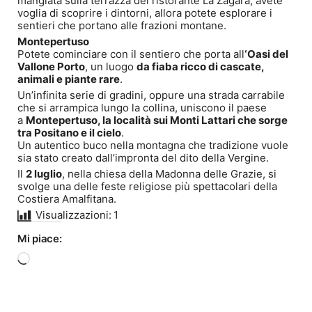
mangiata sulla terrazza del ristorante La Zagara, avete
voglia di scoprire i dintorni, allora potete esplorare i
sentieri che portano alle frazioni montane.
Montepertuso
Potete cominciare con il sentiero che porta all
‘Oasi del
Vallone Porto
, un luogo
da fiaba ricco di cascate,
animali e piante rare
.
Un’infinita serie di gradini, oppure una strada carrabile
che si arrampica lungo la collina, uniscono il paese
a
Montepertuso, la località sui Monti Lattari che sorge
tra Positano e il cielo
.
Un autentico buco nella montagna che tradizione vuole
sia stato creato dall’impronta del dito della Vergine.
Il
2 luglio
, nella chiesa della Madonna delle Grazie, si
svolge una delle feste religiose più spettacolari della
Costiera Amalfitana.
Visualizzazioni:
1
Mi piace:
Caricamento
in
corso…