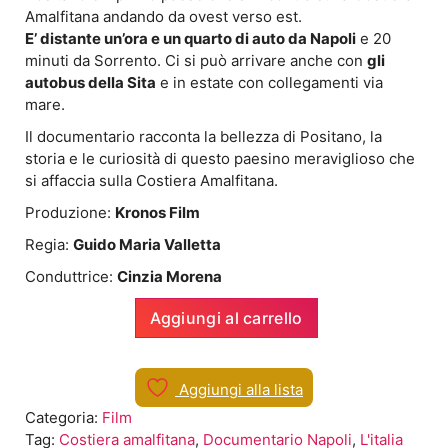
Amalfitana andando da ovest verso est.
E’ distante un’ora e un quarto di auto da Napoli
e 20
minuti da Sorrento. Ci si può arrivare anche con
gli
autobus della Sita
e in estate con collegamenti via
mare.
Il documentario racconta la bellezza di Positano, la
storia e le curiosità di questo paesino meraviglioso che
si affaccia sulla Costiera Amalfitana.
Produzione:
Kronos Film
Regia:
Guido Maria Valletta
Conduttrice:
Cinzia Morena
Aggiungi al carrello
Documentario
su
Positano
Aggiungi alla lista
(SA)
sulla
Categoria:
Film
Costiera
Tag:
Costiera amalfitana
,
Documentario Napoli
,
L'italia