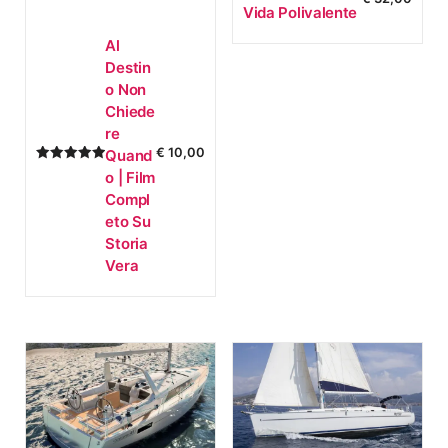
Vida Polivalente
Al
Destin
O Non
Chiede
Re
€
10,00
Quand
5.00
O | Film
su 5
Compl
Eto Su
Storia
Vera