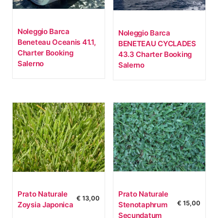
Noleggio Barca
Noleggio Barca
Beneteau Oceanis 41.1,
BENETEAU CYCLADES
Charter Booking
43.3 Charter Booking
Salerno
Salerno
Prato Naturale
Prato Naturale
€
13,00
€
15,00
Stenotaphrum
Zoysia Japonica
Secundatum