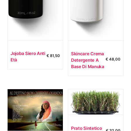
Jojoba Siero Anti
Skincare Crema
€
81,50
Età
€
48,00
Detergente A
Base Di Manuka
Prato Sintetico
€
32,00