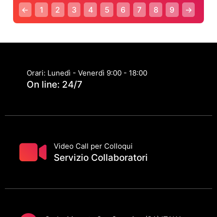
←
1
2
3
4
5
6
7
8
9
→
Orari: Lunedì - Venerdì 9:00 - 18:00
On line: 24/7
Video Call per Colloqui
Servizio Collaboratori