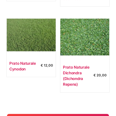
Prato Naturale
€
12,00
Prato Naturale
Cynodon
Dichondra
€
20,00
(dichondra
Repens)