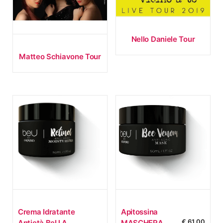
Nello Daniele Tour
Matteo Schiavone Tour
Crema Idratante
Apitossina
€
61,00
Antietà BeU A
MASCHERA