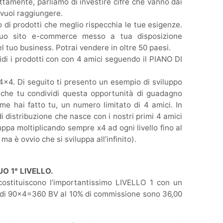
ttamente, parliamo di investire cifre che vanno dai
 vuoi raggiungere.
 di prodotti che meglio rispecchia le tue esigenze.
 tuo sito e-commerce messo a tua disposizione
l tuo business. Potrai vendere in oltre 50 paesi.
idi i prodotti con con 4 amici seguendo il PIANO DI
l 4×4. Di seguito ti presento un esempio di sviluppo
che tu condividi questa opportunità di guadagno
me hai fatto tu, un numero limitato di 4 amici. In
distribuzione che nasce con i nostri primi 4 amici
uppa moltiplicando sempre x4 ad ogni livello fino al
 ma è ovvio che si sviluppa all’infinito).
UO 1° LIVELLO.
costituiscono l’importantissimo LIVELLO 1 con un
di 90×4=360 BV al 10% di commissione sono 36,00