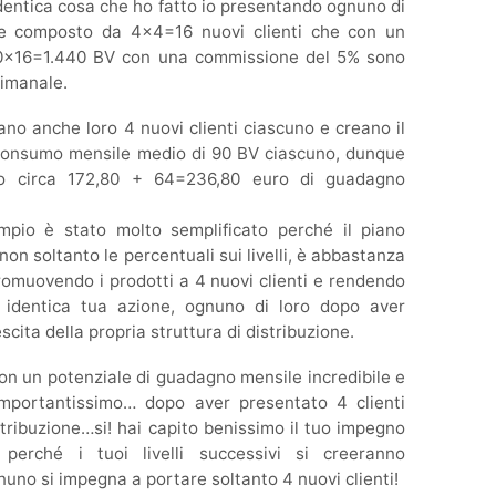
a identica cosa che ho fatto io presentando ognuno di
 due composto da 4×4=16 nuovi clienti che con un
0×16=1.440 BV con una commissione del 5% sono
timanale.
ntano anche loro 4 nuovi clienti ciascuno e creano il
 consumo mensile medio di 90 BV ciascuno, dunque
o circa 172,80 + 64=236,80 euro di guadagno
pio è stato molto semplificato perché il piano
n soltanto le percentuali sui livelli, è abbastanza
romuovendo i prodotti a 4 nuovi clienti e rendendo
identica tua azione, ognuno di loro dopo aver
scita della propria struttura di distribuzione.
 con un potenziale di guadagno mensile incredibile e
mportantissimo… dopo aver presentato 4 clienti
tribuzione…si! hai capito benissimo il tuo impegno
perché i tuoi livelli successivi si creeranno
nuno si impegna a portare soltanto 4 nuovi clienti!