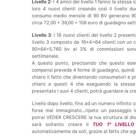
Livello 2
: I 4 amici del livello 1 fanno la stess
loro 4 nuovi clienti creando così il livello
consumo medio mensile di 90 BV generano 9
circa 72,00 + 36,00 = 108 euro di guadagno set
Livello 3
: I 16 nuovi clienti del livello 2 prese
livello 3 composto da 16×4=64 clienti con un
90×64=5.760 bv al 3% di commissioni son
settimanale.
A questo punto, precisando che questo esem
compensi prevede 4 forme di guadagno, quindi no
chiaro il fatto che diventando consumatori e p
chiaro a questi 4 che eseguendo la stessa 
presentato i suoi 4 clienti, potrà guardare la cre
Livello dopo livello, fino ad un numero infinito
forse mai immaginato…ripeto un passaggio i
potrai VEDER CRESCERE la tua struttura di dis
sarà soltanto creare il
TUO 1° LIVELLO
automaticamente da soli, grazie al fatto che og