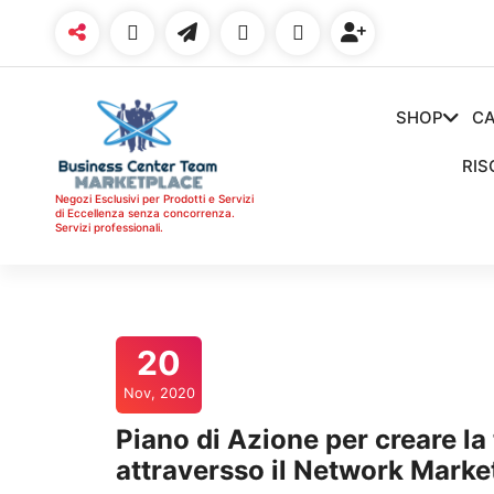
Vai
al
contenuto
SHOP
CA
RIS
Negozi Esclusivi per Prodotti e Servizi
di Eccellenza senza concorrenza.
Servizi professionali.
20
Nov, 2020
Piano di Azione per creare l
attraversso il Network Marke