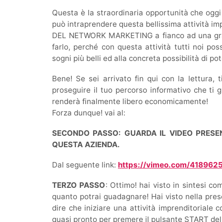
Questa è la straordinaria opportunità che oggi
può intraprendere questa bellissima attività i
DEL NETWORK MARKETING a fianco ad una grand
farlo, perché con questa attività tutti noi po
sogni più belli ed alla concreta possibilità di po
Bene! Se sei arrivato fin qui con la lettura, t
proseguire il tuo percorso informativo che ti g
renderà finalmente libero economicamente!
Forza dunque! vai al:
SECONDO PASSO: GUARDA IL VIDEO PRESE
QUESTA AZIENDA.
Dal seguente link:
https://vimeo.com/418962
TERZO PASSO
: Ottimo! hai visto in sintesi c
quanto potrai guadagnare! Hai visto nella pres
dire che iniziare una attività imprenditoriale
quasi pronto per premere il pulsante START dell