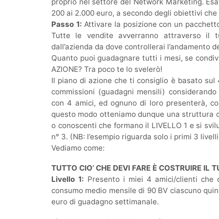
proprio nel settore del Network Marketing. Esa
200 ai 2.000 euro, a secondo degli obiettivi che
Passo 1:
Attivare la posizione con un pacchetto
Tutte le vendite avverranno attraverso il
dall’azienda da dove controllerai l’andamento de
Quanto puoi guadagnare tutti i mesi, se condiv
AZIONE? Tra poco te lo svelerò!
Il piano di azione che ti consiglio è basato su
commissioni (guadagni mensili) considerando 
con 4 amici, ed ognuno di loro presenterà, co
questo modo otteniamo dunque una struttura di 
o conoscenti che formano il LIVELLO 1 e si svil
n° 3. (NB: l’esempio riguarda solo i primi 3 livelli
Vediamo come:
TUTTO CIO’ CHE DEVI FARE È COSTRUIRE IL T
Livello 1:
Presento i miei 4 amici/clienti che 
consumo medio mensile di 90 BV ciascuno quin
euro di guadagno settimanale.