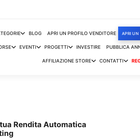
TEGORIE
BLOG
APRI UN PROFILO VENDITORE
APRI UN
ORSE
EVENTI
PROGETTI
INVESTIRE
PUBBLICA AN
AFFILIAZIONE STORE
CONTATTI
REG
a tua Rendita Automatica
ting