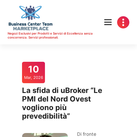
Vai
al
contenuto
Negozi Esclusivi per Prodotti e Servizi di Eccellenza senza
concorrenza. Servizi professionali.
10
Mar, 2026
La sfida di uBroker “Le
PMI del Nord Ovest
vogliono più
prevedibilità”
Di fronte