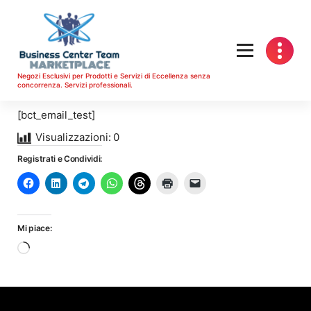
Vai
al
contenuto
Negozi Esclusivi per Prodotti e Servizi di Eccellenza senza
concorrenza. Servizi professionali.
[bct_email_test]
Visualizzazioni:
0
Registrati e Condividi:
Mi piace:
Caricamento
in
corso…