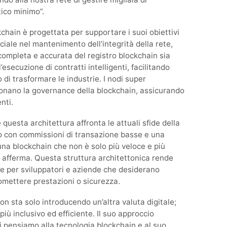
ico minimo”.
hain è progettata per supportare i suoi obiettivi
iale nel mantenimento dell’integrità della rete,
completa e accurata del registro blockchain sia
esecuzione di contratti intelligenti, facilitando
di trasformare le industrie. I nodi super
sionano la governance della blockchain, assicurando
nti.
uesta architettura affronta le attuali sfide della
 con commissioni di transazione basse e una
na blockchain che non è solo più veloce e più
 afferma. Questa struttura architettonica rende
 per sviluppatori e aziende che desiderano
omettere prestazioni o sicurezza.
 sta solo introducendo un’altra valuta digitale;
iù inclusivo ed efficiente. Il suo approccio
i pensiamo alla tecnologia blockchain e al suo