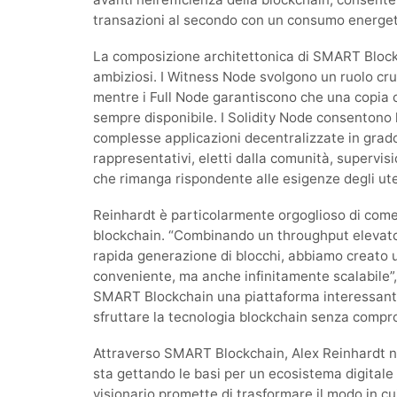
transazioni al secondo con un consumo energet
La composizione architettonica di SMART Blockc
ambiziosi. I Witness Node svolgono un ruolo cruc
mentre i Full Node garantiscono che una copia 
sempre disponibile. I Solidity Node consentono l’
complesse applicazioni decentralizzate in grado 
rappresentativi, eletti dalla comunità, supervi
che rimanga rispondente alle esigenze degli ute
Reinhardt è particolarmente orgoglioso di come q
blockchain. “Combinando un throughput elevato
rapida generazione di blocchi, abbiamo creato u
conveniente, ma anche infinitamente scalabile”,
SMART Blockchain una piattaforma interessante
sfruttare la tecnologia blockchain senza compr
Attraverso SMART Blockchain, Alex Reinhardt non
sta gettando le basi per un ecosistema digitale p
visionario promette di trasformare il modo in cu