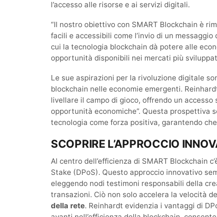
l’accesso alle risorse e ai servizi digitali.
“Il nostro obiettivo con SMART Blockchain è rimu
facili e accessibili come l’invio di un messaggi
cui la tecnologia blockchain dà potere alle eco
opportunità disponibili nei mercati più sviluppat
Le sue aspirazioni per la rivoluzione digitale s
blockchain nelle economie emergenti. Reinhardt 
livellare il campo di gioco, offrendo un accesso 
opportunità economiche”. Questa prospettiva sot
tecnologia come forza positiva, garantendo che i 
SCOPRIRE L’APPROCCIO INNOV
Al centro dell’efficienza di SMART Blockchain c
Stake (DPoS). Questo approccio innovativo sempl
eleggendo nodi testimoni responsabili della crea
transazioni. Ciò non solo accelera la velocità d
della rete
. Reinhardt evidenzia i vantaggi di D
avanti nell’efficienza della blockchain, consente