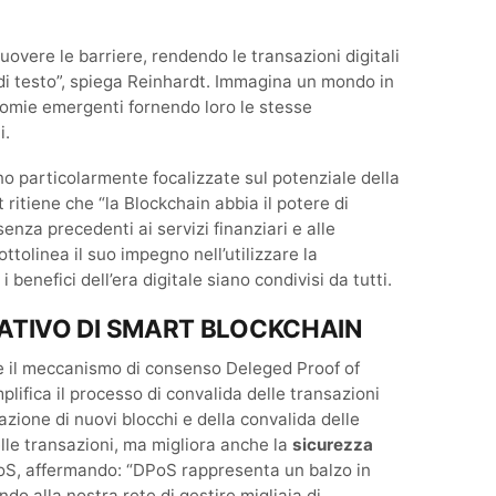
overe le barriere, rendendo le transazioni digitali
o di testo”, spiega Reinhardt. Immagina un mondo in
nomie emergenti fornendo loro le stesse
i.
ono particolarmente focalizzate sul potenziale della
ritiene che “la Blockchain abbia il potere di
senza precedenti ai servizi finanziari e alle
tolinea il suo impegno nell’utilizzare la
benefici dell’era digitale siano condivisi da tutti.
ATIVO DI SMART BLOCKCHAIN
’è il meccanismo di consenso Deleged Proof of
ifica il processo di convalida delle transazioni
zione di nuovi blocchi e della convalida delle
elle transazioni, ma migliora anche la
sicurezza
PoS, affermando: “DPoS rappresenta un balzo in
ndo alla nostra rete di gestire migliaia di