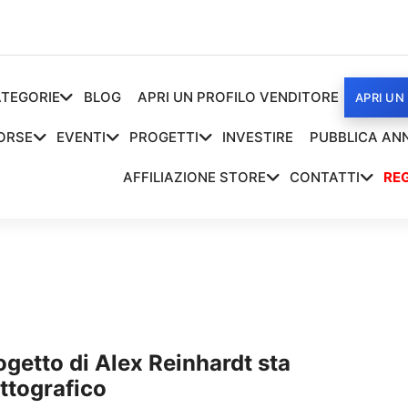
TEGORIE
BLOG
APRI UN PROFILO VENDITORE
APRI UN
ORSE
EVENTI
PROGETTI
INVESTIRE
PUBBLICA AN
AFFILIAZIONE STORE
CONTATTI
REG
getto di Alex Reinhardt sta
ttografico