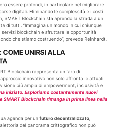
ro essere profondi, in particolare nel migliorare
isorse digitali. Eliminando le complessità e i costi
ain, SMART Blockchain sta aprendo la strada a un
ata di tutti. “Immagina un mondo in cui chiunque
 servizi blockchain e sfruttare le opportunità
l mondo che stiamo costruendo”, prevede Reinhardt.
 COME UNIRSI ALLA
TA
ART Blockchain rappresenta un faro di
approccio innovativo non solo affronta le attuali
 visione più ampia di empowerment, inclusività e
ena iniziato. Esploriamo costantemente nuovi
he SMART Blockchain rimanga in prima linea nella
 sua agenda per un
futuro decentralizzato
,
raiettoria del panorama crittografico non può