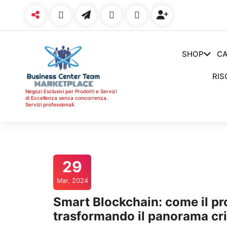
Vai
al
contenuto
SHOP
CA
RIS
Negozi Esclusivi per Prodotti e Servizi
di Eccellenza senza concorrenza.
Servizi professionali.
29
Mar, 2024
Smart Blockchain: come il pro
trasformando il panorama cri