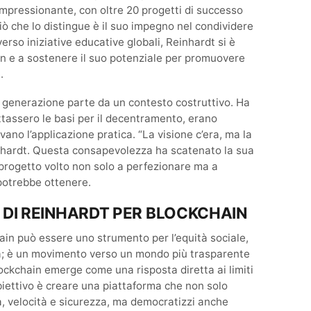
mpressionante, con oltre 20 progetti di successo
 ciò che lo distingue è il suo impegno nel condividere
verso iniziative educative globali, Reinhardt si è
in e a sostenere il suo potenziale per promuovere
.
ma generazione parte da un contesto costruttivo. Ha
tassero le basi per il decentramento, erano
vano l’applicazione pratica. “La visione c’era, ma la
inhardt. Questa consapevolezza ha scatenato la sua
progetto volto non solo a perfezionare ma a
potrebbe ottenere.
 DI REINHARDT PER BLOCKCHAIN
ain può essere uno strumento per l’equità sociale,
ia; è un movimento verso un mondo più trasparente
ockchain emerge come una risposta diretta ai limiti
biettivo è creare una piattaforma che non solo
tà, velocità e sicurezza, ma democratizzi anche