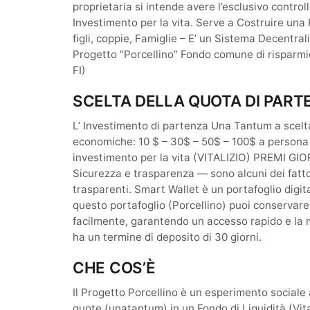
proprietaria si intende avere l’esclusivo control
Investimento per la vita. Serve a Costruire una R
figli, coppie, Famiglie – E’ un Sistema Decentral
Progetto “Porcellino” Fondo comune di risparmio
FI)
SCELTA DELLA QUOTA DI PART
L’ Investimento di partenza Una Tantum a scelta
economiche: 10 $ – 30$ – 50$ – 100$ a persona
investimento per la vita (VITALIZIO) PREMI GIOR
Sicurezza e trasparenza — sono alcuni dei fattor
trasparenti. Smart Wallet è un portafoglio digit
questo portafoglio (Porcellino) puoi conservare
facilmente, garantendo un accesso rapido e la 
ha un termine di deposito di 30 giorni.
CHE COS’È
Il Progetto Porcellino è un esperimento sociale
quote (unatantum) in un Fondo di Liquidità (Vita