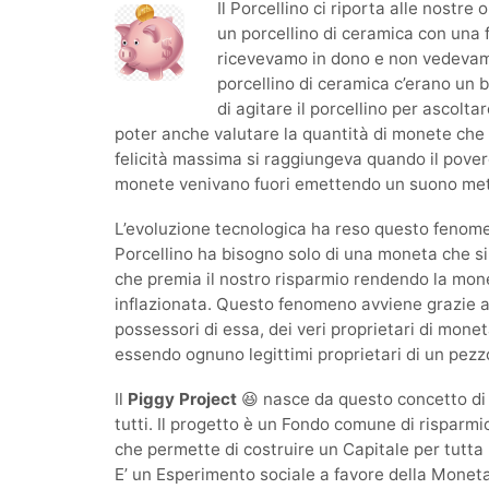
Il Porcellino ci riporta alle nostr
un porcellino di ceramica con una 
ricevevamo in dono e non vedevamo 
porcellino di ceramica c’erano un b
di agitare il porcellino per ascolta
poter anche valutare la quantità di monete che 
felicità massima si raggiungeva quando il povero
monete venivano fuori emettendo un suono meta
L’evoluzione tecnologica ha reso questo fenomen
Porcellino ha bisogno solo di una moneta che si 
che premia il nostro risparmio rendendo la mon
inflazionata. Questo fenomeno avviene grazie al
possessori di essa, dei veri proprietari di mone
essendo ognuno legittimi proprietari di un pezzo
Il
Piggy Project
😆 nasce da questo concetto di r
tutti. Il progetto è un Fondo comune di risparmi
che permette di costruire un Capitale per tutta 
E’ un Esperimento sociale a favore della Monet