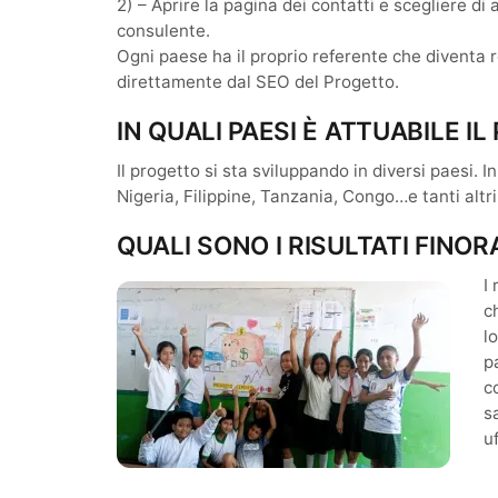
2) – Aprire la pagina dei contatti e scegliere di
consulente.
Ogni paese ha il proprio referente che diventa
direttamente dal SEO del Progetto.
IN QUALI PAESI È ATTUABILE 
Il progetto si sta sviluppando in diversi paesi. 
Nigeria, Filippine, Tanzania, Congo…e tanti altri
QUALI SONO I RISULTATI FINOR
I
c
l
p
c
s
u