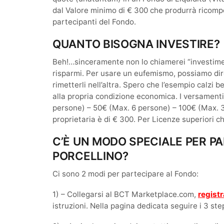
dal Valore minimo di € 300 che produrrà ricompen
partecipanti del Fondo.
QUANTO BISOGNA INVESTIRE?
Beh!…sinceramente non lo chiamerei “investime
risparmi. Per usare un eufemismo, possiamo dire
rimetterli nell’altra. Spero che l’esempio calzi
alla propria condizione economica. I versament
persone) – 50€ (Max. 6 persone) – 100€ (Max. 3
proprietaria è di € 300. Per Licenze superiori c
C’È UN MODO SPECIALE PER P
PORCELLINO?
Ci sono 2 modi per partecipare al Fondo:
1) – Collegarsi al BCT Marketplace.com,
registr
istruzioni. Nella pagina dedicata seguire i 3 s