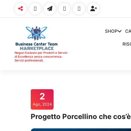
Vai
al
contenuto
SHOP
CA
RIS
Negozi Esclusivi per Prodotti e Servizi
di Eccellenza senza concorrenza.
Servizi professionali.
2
Ago, 2024
Progetto Porcellino che cos’