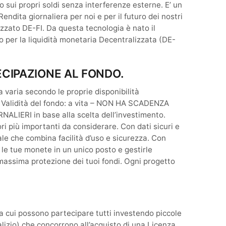
lo sui propri soldi senza interferenze esterne. E’ un
endita giornaliera per noi e per il futuro dei nostri
izzato DE-FI. Da questa tecnologia è nato il
 per la liquidità monetaria Decentralizzata (DE-
ECIPAZIONE AL FONDO.
 varia secondo le proprie disponibilità
 Validità del fondo: a vita – NON HA SCADENZA
NALIERI in base alla scelta dell’investimento.
i più importanti da considerare. Con dati sicuri e
ale che combina facilità d’uso e sicurezza. Con
 le tue monete in un unico posto e gestirle
massima protezione dei tuoi fondi. Ogni progetto
 a cui possono partecipare tutti investendo piccole
lizio) che concorrono all’acquisto di una Licenza