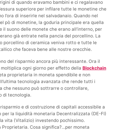
e origini di quando eravamo bambini e ci regalavano
fessura superiore per infilare tutte le monetine che
l’ora di inserirle nel salvadanaio. Quando nel
el pò di monetine, la goduria principale era quella
re il suono delle monete che erano all’interno, per
erano già entrate nella pancia del porcellino. La
 porcellino di ceramica veniva rotto e tutte le
llico che faceva bene alle nostre orecchie.
o del risparmio ancora più interessante. Ora il
moltiplica ogni giorno per effetto della
Blockchain
eta proprietaria in moneta spendibile e non
l’ultima tecnologia avanzata che rende tutti i
ta che nessuno può sottrarre o controllare,
 di tecnologia.
isparmio e di costruzione di capitali accessibile a
o per la liquidità monetaria Decentralizzata (DE-FI)
la vita (Vitalizio) investendo pochissimo.
a Proprietaria. Cosa significa?…per moneta