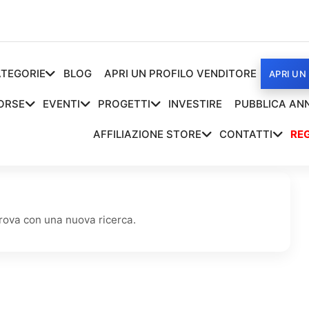
TEGORIE
BLOG
APRI UN PROFILO VENDITORE
APRI UN
ORSE
EVENTI
PROGETTI
INVESTIRE
PUBBLICA AN
AFFILIAZIONE STORE
CONTATTI
REG
rova con una nuova ricerca.