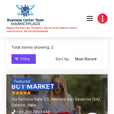
Vai
al
contenuto
Negozi Esclusivi per Prodotti e Servizi di Eccellenza senza
concorrenza. Servizi professionali.
Total stores showing: 2
Filtra
Sort by:
Featured
BCT MARKET
Via Ferrovia Valle 1/3,
Mercato San Severino (SA),
Salerno,
Italia
+39.366.290.5548