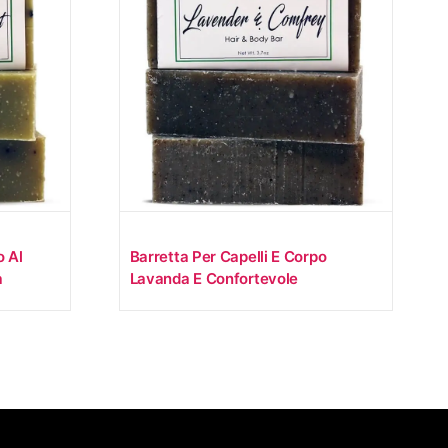
o Al
Barretta Per Capelli E Corpo
a
Lavanda E Confortevole