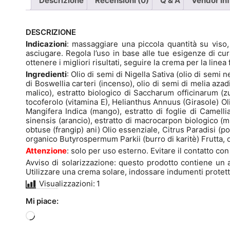
Descrizione
Recensioni (0)
Q & A
Vendor In
DESCRIZIONE
Indicazioni
: massaggiare una piccola quantità su viso
asciugare. Regola l’uso in base alle tue esigenze di cu
ottenere i migliori risultati, seguire la crema per la line
Ingredienti
: Olio di semi di Nigella Sativa (olio di semi 
di Boswellia carteri (incenso), olio di semi di melia aza
malico), estratto biologico di Saccharum officinarum (zu
tocoferolo (vitamina E), Helianthus Annuus (Girasole) Oli
Mangifera Indica (mango), estratto di foglie di Camellia
sinensis (arancio), estratto di macrocarpon biologico (mir
obtuse (frangip) ani) Olio essenziale, Citrus Paradisi 
organico Butyrospermum Parkii (burro di karitè) Frutta,
Attenzione
: solo per uso esterno. Evitare il contatto c
Avviso di solarizzazione: questo prodotto contiene un al
Utilizzare una crema solare, indossare indumenti protetti
Visualizzazioni:
1
Mi piace:
Caricamento
in