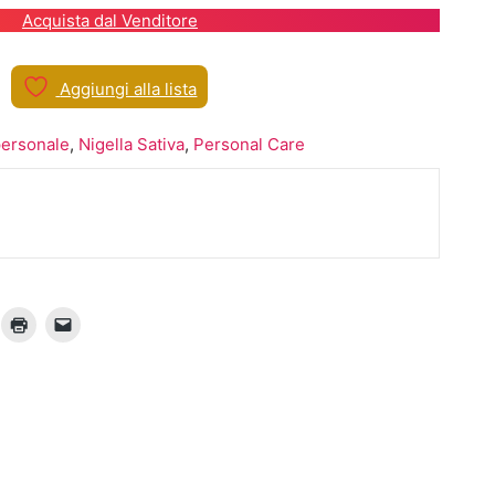
Acquista dal Venditore
Aggiungi alla lista
personale
,
Nigella Sativa
,
Personal Care