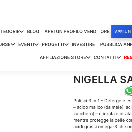
TEGORIE
BLOG
APRI UN PROFILO VENDITORE
APRI UN
ORSE
EVENTI
PROGETTI
INVESTIRE
PUBBLICA AN
AFFILIAZIONE STORE
CONTATTI
REG
NIGELLA S
Pulisci 3 in 1 – Deterge e esf
– acido malico (da mele), aci
zucchero) – e idrata e idrata 
mentre protegge la pelle con
acidi grassi omega-3 che o