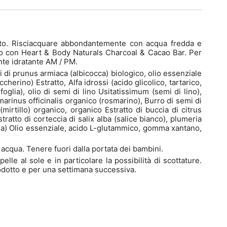
cato. Risciacquare abbondantemente con acqua fredda e
nato con Heart & Body Naturals Charcoal & Cacao Bar. Per
ante idratante AM / PM.
emi di prunus armiaca (albicocca) biologico, olio essenziale
erino) Estratto, Alfa idrossi (acido glicolico, tartarico,
glia), olio di semi di lino Usitatissimum (semi di lino),
marinus officinalis organico (rosmarino), Burro di semi di
mirtillo) organico, organico Estratto di buccia di citrus
tratto di corteccia di salix alba (salice bianco), plumeria
osa) Olio essenziale, acido L-glutammico, gomma xantano,
 acqua. Tenere fuori dalla portata dei bambini.
le al sole e in particolare la possibilità di scottature.
prodotto e per una settimana successiva.