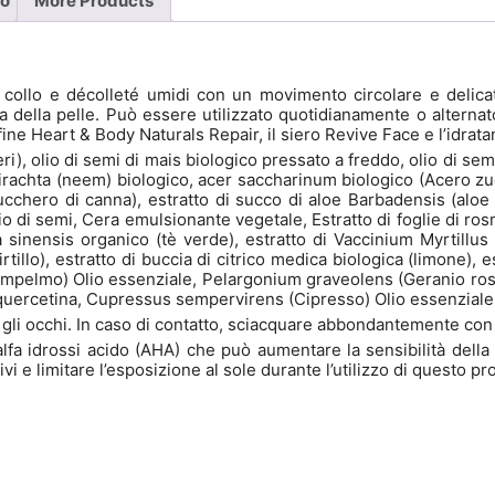
fo
More Products
, collo e décolleté umidi con un movimento circolare e deli
ra della pelle. Può essere utilizzato quotidianamente o alter
a fine Heart & Body Naturals Repair, il siero Revive Face e l’idrat
neri), olio di semi di mais biologico pressato a freddo, olio di s
dirachta (neem) biologico, acer saccharinum biologico (Acero zucch
cchero di canna), estratto di succo di aloe Barbadensis (aloe fo
o di semi, Cera emulsionante vegetale, Estratto di foglie di ros
 sinensis organico (tè verde), estratto di Vaccinium Myrtillus (
tillo), estratto di buccia di citrico medica biologica (limone), es
(pompelmo) Olio essenziale, Pelargonium graveolens (Geranio r
 quercetina, Cupressus sempervirens (Cipresso) Olio essenziale
on gli occhi. In caso di contatto, sciacquare abbondantemente con
fa idrossi acido (AHA) che può aumentare la sensibilità della pel
vi e limitare l’esposizione al sole durante l’utilizzo di questo 