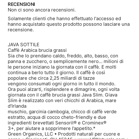
RECENSIONI
Non ci sono ancora recensioni.
Solamente clienti che hanno effettuato l'accesso ed
hanno acquistato questo prodotto possono lasciare una
recensione.
JAVA SOTTILE
Caffè Arabica brucia grassi
Sia che lo prendano caldo, freddo, alto, basso, con
panna e zucchero, o semplicemente nero… milioni di
le persone iniziano la giornata con il caffè. E molti
continua a berlo tutto il giorno. Il caffè è così
popolare che circa 2,25 miliardi di tazze
vengono consumati ogni giorno in tutto il mondo.
Ora puoi alzarti, risplendere e dimagrire, ogni volta
giornata con il caffè brucia grassi Java Slim. Giava
Slim è realizzato con veri chicchi di Arabica, mare
d’Irlanda
muschio, garcinia cambogia, chicco di caffè verde
estratto, acqua di cocco cheto-friendly e due
ingredienti brevettati Sensoril® e Crominex®
3+, per aiutare a sopprimere l’appetito.*
Green Organics, LLC • Prodotti naturali per cuore e