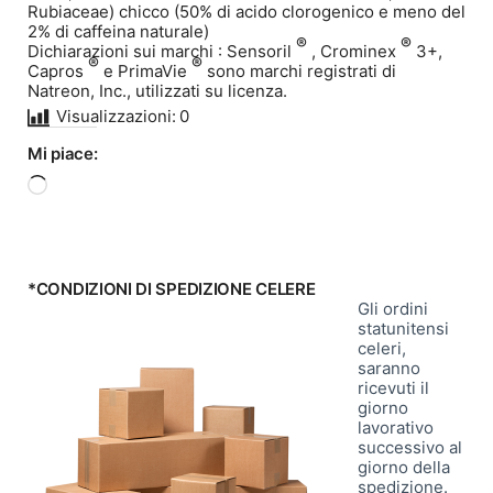
Rubiaceae) chicco (50% di acido clorogenico e meno del
2% di caffeina naturale)
®
®
Dichiarazioni sui marchi : Sensoril
, Crominex
3+,
®
®
Capros
e PrimaVie
sono marchi registrati di
Natreon, Inc., utilizzati su licenza.
Visualizzazioni:
0
Mi piace:
Caricamento
in
corso…
*CONDIZIONI DI SPEDIZIONE CELERE
Gli ordini
statunitensi
celeri,
saranno
ricevuti il ​​
giorno
lavorativo
successivo al
giorno della
spedizione.