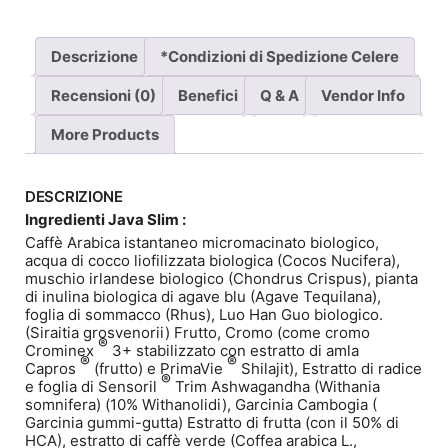
Descrizione
*Condizioni di Spedizione Celere
Recensioni (0)
Benefici
Q & A
Vendor Info
More Products
DESCRIZIONE
Ingredienti Java Slim :
Caffè Arabica istantaneo micromacinato biologico,
acqua di cocco liofilizzata biologica (Cocos Nucifera),
muschio irlandese biologico (Chondrus Crispus), pianta
di inulina biologica di agave blu (Agave Tequilana),
foglia di sommacco (Rhus), Luo Han Guo biologico.
(Siraitia grosvenorii) Frutto, Cromo (come cromo
®
Crominex
3+ stabilizzato con estratto di amla
®
®
Capros
(frutto) e PrimaVie
Shilajit), Estratto di radice
®
e foglia di Sensoril
Trim Ashwagandha (Withania
somnifera) (10% Withanolidi), Garcinia Cambogia (
Garcinia gummi-gutta) Estratto di frutta (con il 50% di
HCA), estratto di caffè verde (Coffea arabica L.,