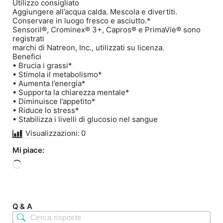
Utilizzo consigliato
Aggiungere all’acqua calda. Mescola e divertiti.
Conservare in luogo fresco e asciutto.*
Sensoril®, Crominex® 3+, Capros® e PrimaVie® sono
registrati
marchi di Natreon, Inc., utilizzati su licenza.
Benefici
• Brucia i grassi*
• Stimola il metabolismo*
• Aumenta l’energia*
• Supporta la chiarezza mentale*
• Diminuisce l’appetito*
• Riduce lo stress*
• Stabilizza i livelli di glucosio nel sangue
Visualizzazioni:
0
Mi piace:
Caricamento
in
corso…
Q & A