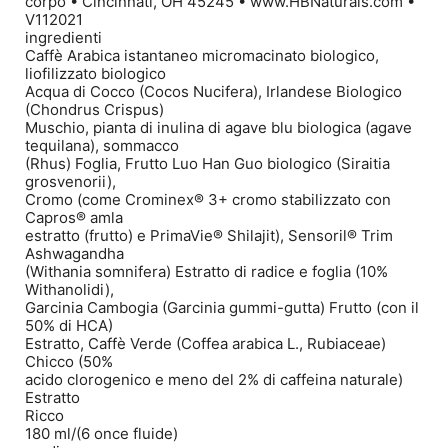
corpo • Cincinnati, OH 45245 • www.HBNaturals.com •
V112021
ingredienti
Caffè Arabica istantaneo micromacinato biologico,
liofilizzato biologico
Acqua di Cocco (Cocos Nucifera), Irlandese Biologico
(Chondrus Crispus)
Muschio, pianta di inulina di agave blu biologica (agave
tequilana), sommacco
(Rhus) Foglia, Frutto Luo Han Guo biologico (Siraitia
grosvenorii),
Cromo (come Crominex® 3+ cromo stabilizzato con
Capros® amla
estratto (frutto) e PrimaVie® Shilajit), Sensoril® Trim
Ashwagandha
(Withania somnifera) Estratto di radice e foglia (10%
Withanolidi),
Garcinia Cambogia (Garcinia gummi-gutta) Frutto (con il
50% di HCA)
Estratto, Caffè Verde (Coffea arabica L., Rubiaceae)
Chicco (50%
acido clorogenico e meno del 2% di caffeina naturale)
Estratto
Ricco
180 ml/(6 once fluide)