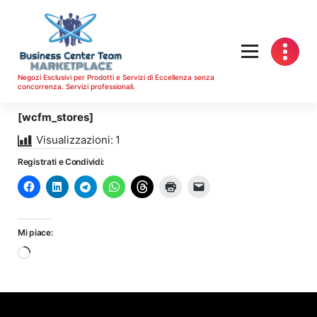
Vai
al
contenuto
Negozi Esclusivi per Prodotti e Servizi di Eccellenza senza
concorrenza. Servizi professionali.
[wcfm_stores]
Visualizzazioni:
1
Registrati e Condividi:
Mi piace:
Caricamento
in
corso…