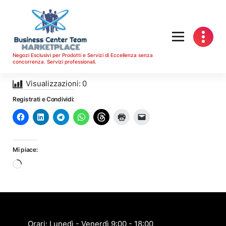
Vai
al
contenuto
Negozi Esclusivi per Prodotti e Servizi di Eccellenza senza
concorrenza. Servizi professionali.
Visualizzazioni:
0
Registrati e Condividi:
Mi piace:
Caricamento
in
corso…
Orari: Lunedì - Venerdì 9:00 - 18:00