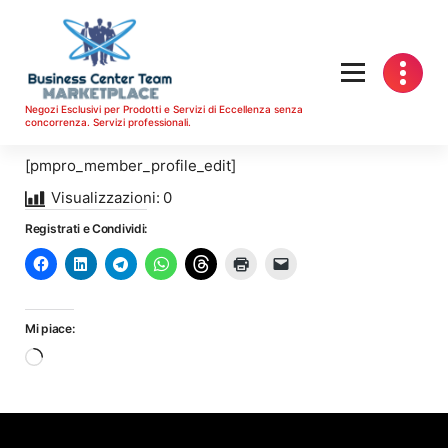
Vai
al
contenuto
Negozi Esclusivi per Prodotti e Servizi di Eccellenza senza
concorrenza. Servizi professionali.
[pmpro_member_profile_edit]
Visualizzazioni:
0
Registrati e Condividi:
Mi piace:
Caricamento
in
corso…