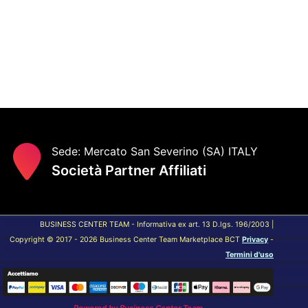
Sede: Mercato San Severino (SA) ITALY
Società Partner Affiliati
BUSINESS CENTER TEAM - Informativa ex art. 13 D.lgs. 196/2003 |
Copyright © 2017 - 2026 Business Center Team Marketplace BCT
Privacy
-
Termini d'uso
Powered by
Business Center Team