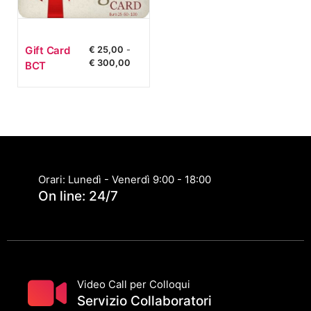
Gift Card
€
25,00
-
Fascia
€
300,00
BCT
di
prezzo:
da
€ 25,00
a
€ 300,00
Orari: Lunedì - Venerdì 9:00 - 18:00
On line: 24/7
Video Call per Colloqui
Servizio Collaboratori