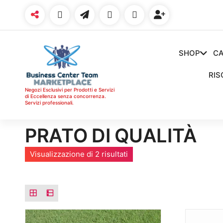
Vai
al
contenuto
SHOP
CA
RIS
Negozi Esclusivi per Prodotti e Servizi
di Eccellenza senza concorrenza.
Servizi professionali.
PRATO DI QUALITÀ
O
Visualizzazione di 2 risultati
r
d
i
n
a
i