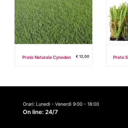
n
b
a
s
e
a
l
p
i
€
12,00
Prato S
Prato Naturale Cynodon
ù
r
e
c
e
n
t
Orari: Lunedì - Venerdì 9:00 - 18:00
e
On line: 24/7