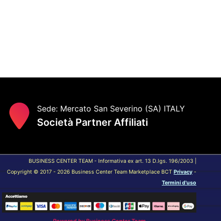
Sede: Mercato San Severino (SA) ITALY
Società Partner Affiliati
BUSINESS CENTER TEAM - Informativa ex art. 13 D.lgs. 196/2003 |
Copyright © 2017 - 2026 Business Center Team Marketplace BCT
Privacy
-
Termini d'uso
Powered by
Business Center Team