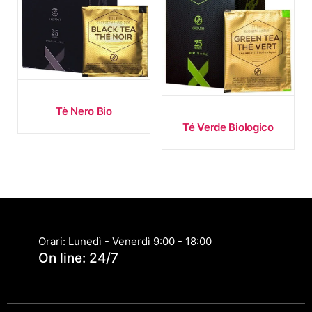
e
a
l
p
i
ù
r
Tè Nero Bio
e
Té Verde Biologico
c
e
n
t
e
Orari: Lunedì - Venerdì 9:00 - 18:00
On line: 24/7