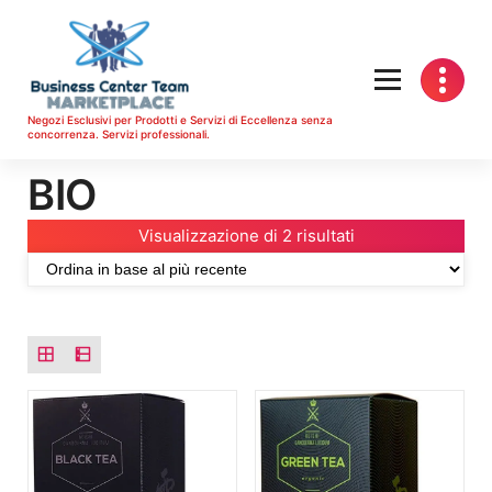
Vai
al
contenuto
Negozi Esclusivi per Prodotti e Servizi di Eccellenza senza
concorrenza. Servizi professionali.
BIO
O
Visualizzazione di 2 risultati
r
d
i
n
a
i
n
b
a
s