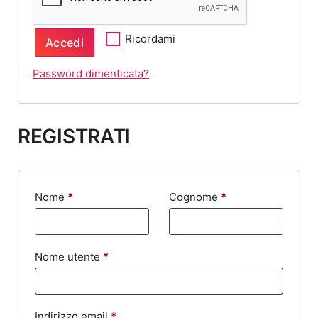
i
t
e
o
Ricordami
Accedi
s
t
Password dimenticata?
o
REGISTRATI
Nome
*
Cognome
*
R
Nome utente
*
i
c
R
Indirizzo email
*