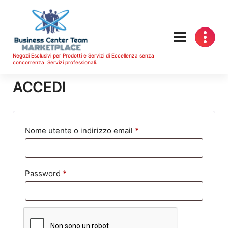
Vai
al
contenuto
Negozi Esclusivi per Prodotti e Servizi di Eccellenza senza
concorrenza. Servizi professionali.
ACCEDI
R
Nome utente o indirizzo email
*
i
c
R
Password
*
h
i
i
c
e
h
s