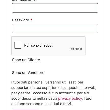
h
i
i
c
e
R
Password
*
h
s
i
i
t
c
e
o
h
s
i
t
e
o
Sono un Cliente
s
t
Sono un Venditore
o
I tuoi dati personali verranno utilizzati per
supportare la tua esperienza su questo sito web,
per gestire l'accesso al tuo account e per altri
scopi descritti nella nostra
privacy policy
. I tuoi
dati non saranno mai ceduti a terzi.